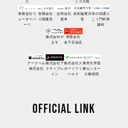
だ
ンス川島
有限会社ウ
有限会社
合同会社
奈良輪豊月
井の頭通り
ォーターパ
小国建具
鳶幸
堂
こう門科胃
ーツ
腸科
株式会社や
有限会社
ます
金子石油店
アークベル
株式会社ア
株式会社ス
東邦大学医
株式会社
クティブレ
ポーツフィ
療センター
イン
ールド
大橋病院
OFFICIAL LINK