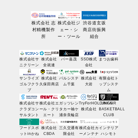
株式会社 志
株式会社ジ
渋谷道玄坂
村精機製作
ェー・シ
商店街振興
所
ー・ツール
組合
株式会社サ
株式会社
バー嘉茂
SSD株式
まつお歯科
ニクリーン
全就連
会社
サンライズ
株式会社
パルシステ
株式会社
有限会社ト
ゴルフクラ
久保田商店
ム千葉
大岩
ップシステ
ブ
ム
株式会社サ
株式会社エ
ガッツレン
TryForHOLDINGS
UNFAIR
クラダコン
ール・クリ
タカー袖ケ
株式会社
BASKETBALL
サルタント
エート
浦奈良輪店
CLUB
フードスポ
株式会社
三久交通有
株式会社カ
インテリア
ットinかね
CBDA
限会社
ーメンテナ
ハシモト